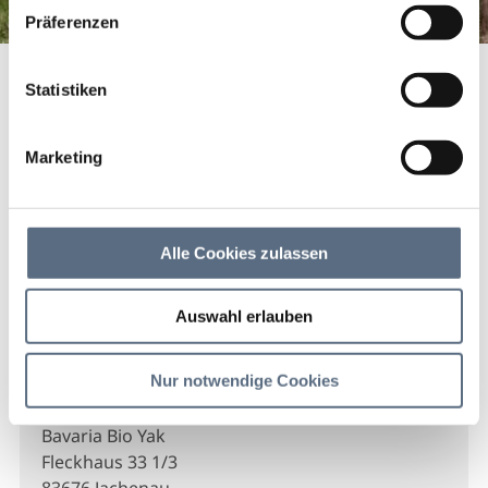
haben.
Präferenzen
Startseite
Andrea Meßmer, Kräuterpädagogin
Statistiken
Andrea Meßmer,
Kräuterpädagogin
Marketing
Wildkräuter- & Yak-Führungen Yaks ganz in nah in
den Jachenauer Auen erleben und Wissenswertes
Alle Cookies zulassen
rund um die Tiere und unserer Kräuterwelt erfahren.
Auswahl erlauben
Nur notwendige Cookies
Kontakt
Bavaria Bio Yak
Fleckhaus 33 1/3