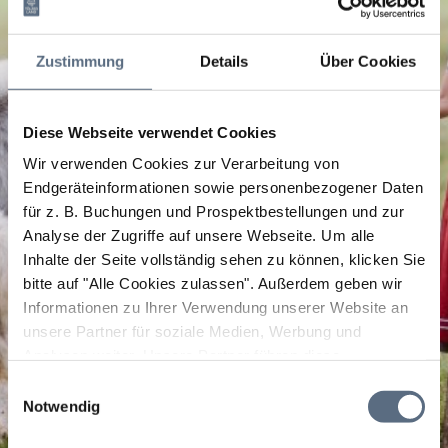
Zustimmung
Details
Über Cookies
Diese Webseite verwendet Cookies
Wir verwenden Cookies zur Verarbeitung von
Endgeräteinformationen sowie personenbezogener Daten
für z. B. Buchungen und Prospektbestellungen und zur
Analyse der Zugriffe auf unsere Webseite.
Um alle
Inhalte der Seite vollständig sehen zu können, klicken Sie
bitte auf "Alle Cookies zulassen".
Außerdem geben wir
Informationen zu Ihrer Verwendung unserer Website an
unsere Partner für soziale Medien, Werbung und
Analysen weiter. Unsere Partner führen diese
Informationen möglicherweise mit weiteren Daten
Einwilligungsauswahl
zusammen, die Sie ihnen bereitgestellt haben oder die
Notwendig
sie im Rahmen Ihrer Nutzung der Dienste gesammelt