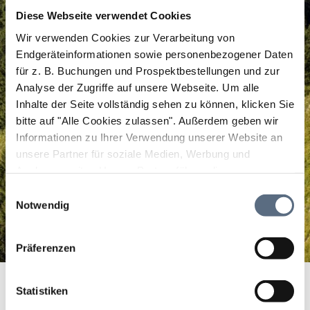
Diese Webseite verwendet Cookies
Wir verwenden Cookies zur Verarbeitung von
Endgeräteinformationen sowie personenbezogener Daten
für z. B. Buchungen und Prospektbestellungen und zur
Analyse der Zugriffe auf unsere Webseite.
Um alle
Inhalte der Seite vollständig sehen zu können, klicken Sie
bitte auf "Alle Cookies zulassen".
Außerdem geben wir
Informationen zu Ihrer Verwendung unserer Website an
unsere Partner für soziale Medien, Werbung und
Analysen weiter. Unsere Partner führen diese
Informationen möglicherweise mit weiteren Daten
Einwilligungsauswahl
zusammen, die Sie ihnen bereitgestellt haben oder die
Notwendig
sie im Rahmen Ihrer Nutzung der Dienste gesammelt
haben.
Präferenzen
Alte Mulistation Lenggries
Startseite
Alte Mulistation Lenggries
Statistiken
Alte Mulistation