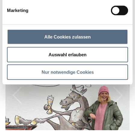
Lenggries
Marketing
geschlossen
Alte Mulistation - Apres Ski & Events neben der
Alle Cookies zulassen
Brauneck Bergbahn | wieder geöffnet ab Dezember
2026
Auswahl erlauben
Nur notwendige Cookies