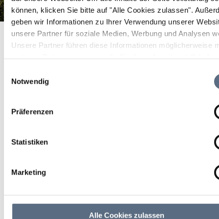
können, klicken Sie bitte auf "Alle Cookies zulassen".
Außer
geben wir Informationen zu Ihrer Verwendung unserer Websi
Alpenwarmbad Benediktbeuern
Startseite
Alpenwarmbad Benediktbeuern
unsere Partner für soziale Medien, Werbung und Analysen we
Unsere Partner führen diese Informationen möglicherweise m
Alpenwarmbad
weiteren Daten zusammen, die Sie ihnen bereitgestellt habe
Benediktbeuern
die sie im Rahmen Ihrer Nutzung der Dienste gesammelt ha
Einwilligungsauswahl
Notwendig
Freibad mit beheiztem Becken, 50m-Sportbecken
und Kinderplanschbecken am Fuße der Alpen
Präferenzen
Statistiken
Marketing
Alle Cookies zulassen