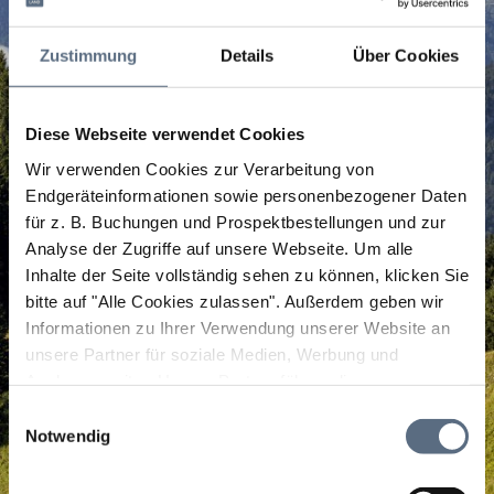
Zustimmung
Details
Über Cookies
Diese Webseite verwendet Cookies
Wir verwenden Cookies zur Verarbeitung von
Endgeräteinformationen sowie personenbezogener Daten
für z. B. Buchungen und Prospektbestellungen und zur
Analyse der Zugriffe auf unsere Webseite.
Um alle
Inhalte der Seite vollständig sehen zu können, klicken Sie
bitte auf "Alle Cookies zulassen".
Außerdem geben wir
Informationen zu Ihrer Verwendung unserer Website an
unsere Partner für soziale Medien, Werbung und
Analysen weiter. Unsere Partner führen diese
Informationen möglicherweise mit weiteren Daten
Einwilligungsauswahl
zusammen, die Sie ihnen bereitgestellt haben oder die
Notwendig
sie im Rahmen Ihrer Nutzung der Dienste gesammelt
haben.