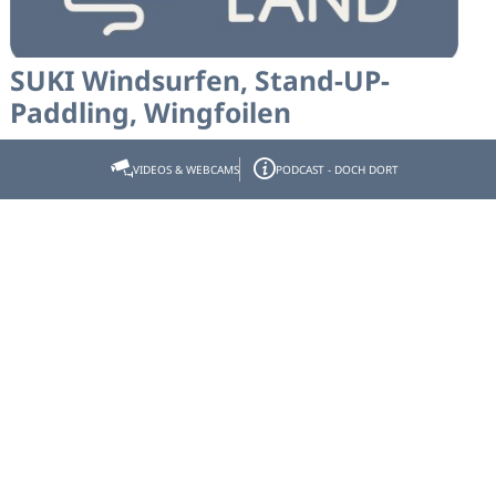
SUKI Windsurfen, Stand-UP-
Paddling, Wingfoilen
Kurse und SUP Verleih
VIDEOS & WEBCAMS
PODCAST - DOCH DORT
Mehr erfahren
Walchensee
Angelkarten, Angelbedarf und
Bootsverleih Edlinger