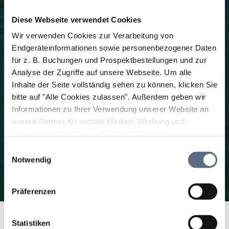
Diese Webseite verwendet Cookies
Wir verwenden Cookies zur Verarbeitung von
Endgeräteinformationen sowie personenbezogener Daten
für z. B. Buchungen und Prospektbestellungen und zur
Analyse der Zugriffe auf unsere Webseite.
Um alle
Inhalte der Seite vollständig sehen zu können, klicken Sie
bitte auf "Alle Cookies zulassen".
Außerdem geben wir
Informationen zu Ihrer Verwendung unserer Website an
unsere Partner für soziale Medien, Werbung und
Analysen weiter. Unsere Partner führen diese
Informationen möglicherweise mit weiteren Daten
Einwilligungsauswahl
zusammen, die Sie ihnen bereitgestellt haben oder die
Notwendig
sie im Rahmen Ihrer Nutzung der Dienste gesammelt
haben.
Präferenzen
Startseite
Tölzer Land erleben
SommerErlebnis
Wasserfreu(n)de
Statistiken
Wassersport
Wassersport-Anbieter (Liste)