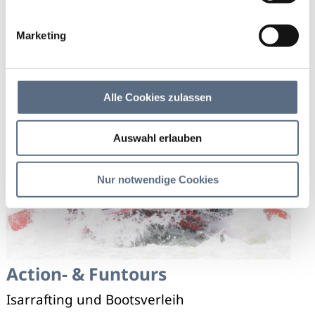
Wassersport-Anbieter
Marketing
(Liste)
Alle Cookies zulassen
Wassersportanbieter
Auswahl erlauben
Bad Tölz
Nur notwendige Cookies
Action- & Funtours
Isarrafting und Bootsverleih