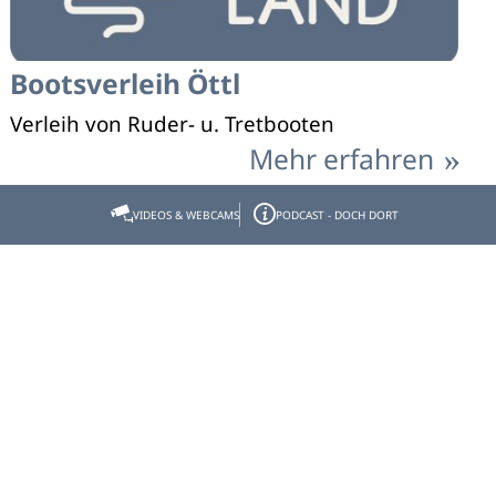
Bootsverleih Öttl
Verleih von Ruder- u. Tretbooten
Mehr erfahren
VIDEOS & WEBCAMS
PODCAST - DOCH DORT
Walchensee
Bootsverleih un Fahrradverleih
Post Einsiedl
Verleih: Kanu, Kajak, SUP Boards, Ruder- und